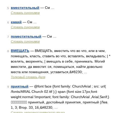
вместительный
— См …
5
Словарь синонимов
емкий
— См …
6
Словарь синонимов
поместительный
— См …
7
Словарь синонимов
ВМЕЩАТЬ
— ВМЕЩАТЬ, вместить что во что, или в чем,
8
помещать, класть, ставить во что, вставлять, вкладывать; | *
вселять, вкоренять; | вмещать в себе, принимать. Могий
вместити, да вместит. ся, помещаться, найти довольно
места или помещения, уставиться,&#8230; …
Толковый словарь Даля
приятный
— @font face {font family: ChurchArial ; src: url(
9
/fonts/ARIAL Church 02.ttf );} span {font size:17px;font
weight:normal !important; font family: ChurchArial ,Arial,Serif;}
 принятый, достойный принятия, приятный (Лев.
1, 3; Втор. 33, 16,&#8230; …
Словарь церковнославянского языка